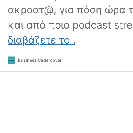
ακροατ@, για πόση ώρα τ
και από ποιο podcast str
Έρευνα
διαβάζετε το
.
Podcasts:
Το
Podcasting
Business Undercover
στην
Ελλάδα