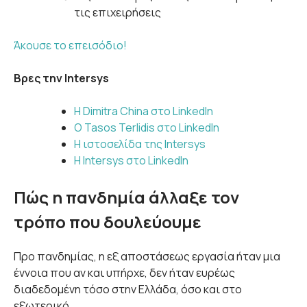
τις επιχειρήσεις
Άκουσε το επεισόδιο!
Βρες την Intersys
Η Dimitra China στο LinkedIn
Ο Tasos Terlidis στο LinkedIn
Η ιστοσελίδα της Intersys
Η Intersys στο LinkedIn
Πώς η πανδημία άλλαξε τον
τρόπο που δουλεύουμε
Προ πανδημίας, η εξ αποστάσεως εργασία ήταν μια
έννοια που αν και υπήρχε, δεν ήταν ευρέως
διαδεδομένη τόσο στην Ελλάδα, όσο και στο
εξωτερικό.