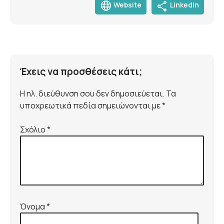
language
share
Website
LinkedIn
Έχεις να προσθέσεις κάτι;
Η ηλ. διεύθυνση σου δεν δημοσιεύεται. Τα
υποχρεωτικά πεδία σημειώνονται με *
Σχόλιο
*
Όνομα
*