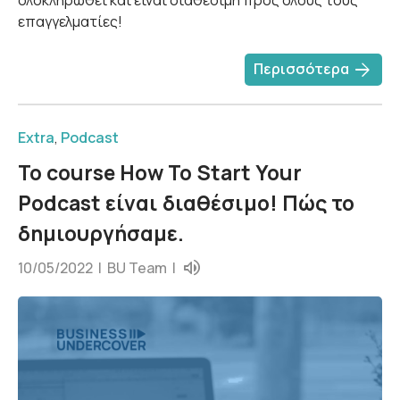
ολοκληρωθεί και είναι διαθέσιμη προς όλους τους
επαγγελματίες!
arrow_forward
Περισσότερα
Extra
,
Podcast
Το course How To Start Your
Podcast είναι διαθέσιμο! Πώς το
δημιουργήσαμε.
10/05/2022 |
BU Team
|