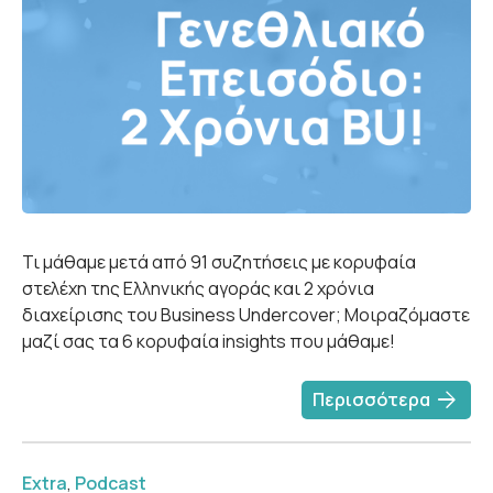
Τι μάθαμε μετά από 91 συζητήσεις με κορυφαία
στελέχη της Ελληνικής αγοράς και 2 χρόνια
διαχείρισης του Business Undercover; Μοιραζόμαστε
μαζί σας τα 6 κορυφαία insights που μάθαμε!
arrow_forward
Περισσότερα
Extra
,
Podcast