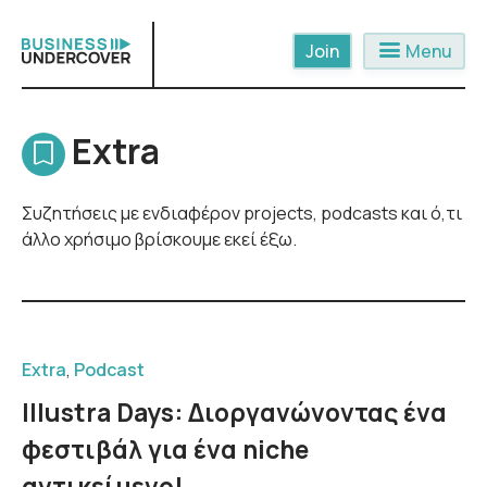
Skip
to
menu
Menu
content
Extra
Συζητήσεις με ενδιαφέρον projects, podcasts και ό,τι
άλλο χρήσιμο βρίσκουμε εκεί έξω.
Extra
,
Podcast
Illustra Days: Διοργανώνοντας ένα
φεστιβάλ για ένα niche
αντικείμενο!