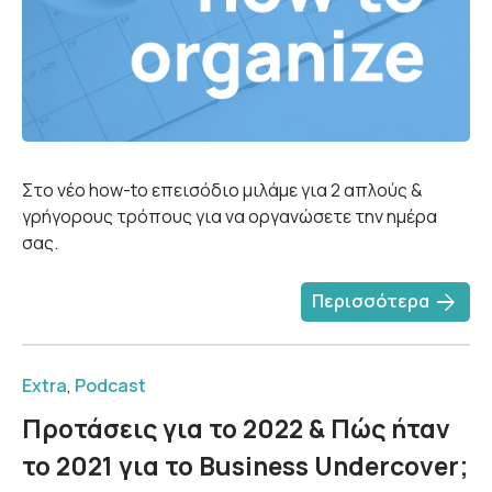
Στο νέο how-to επεισόδιο μιλάμε για 2 απλούς &
γρήγορους τρόπους για να οργανώσετε την ημέρα
σας.
arrow_forward
Περισσότερα
Extra
,
Podcast
Προτάσεις για το 2022 & Πώς ήταν
το 2021 για το Business Undercover;