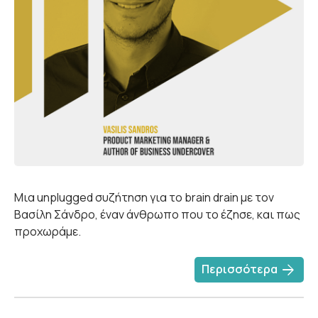
Μια unplugged συζήτηση για το brain drain με τον
Βασίλη Σάνδρο, έναν άνθρωπο που το έζησε, και πως
προχωράμε.
arrow_forward
Περισσότερα