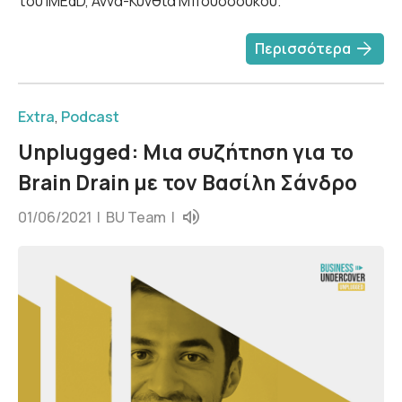
του iMEdD, Άννα-Κύνθια Μπουσδούκου.
arrow_forward
Περισσότερα
Extra
,
Podcast
Unplugged: Μια συζήτηση για το
Brain Drain με τον Βασίλη Σάνδρο
01/06/2021 |
BU Team
|