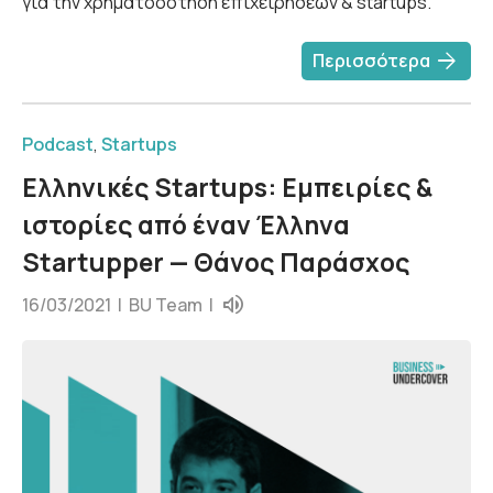
για την χρηματοδότηση επιχειρήσεων & startups.
arrow_forward
Περισσότερα
Podcast
,
Startups
Ελληνικές Startups: Εμπειρίες &
ιστορίες από έναν Έλληνα
Startupper — Θάνος Παράσχος
16/03/2021 |
BU Team
|