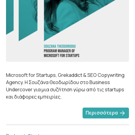
Microsoft for Startups, Grekaddict & SEO Copywriting
Agency. Η Σουζάνα Θεοδωρίδου στο Business
Undercover για μια συζήτηση γύρω από τις startups
και διάφορες εμπειρίες.
arrow_forward
Περισσότερα