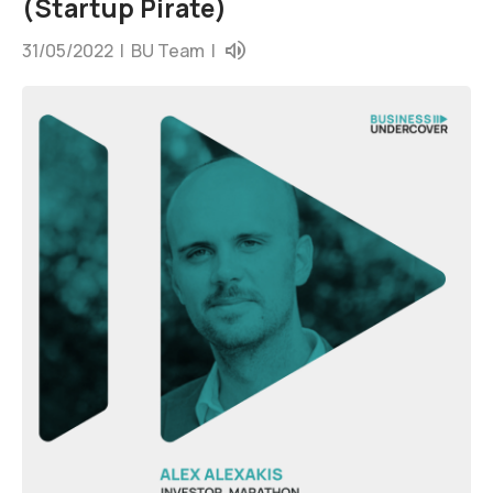
(Startup Pirate)
31/05/2022 |
BU Team
|