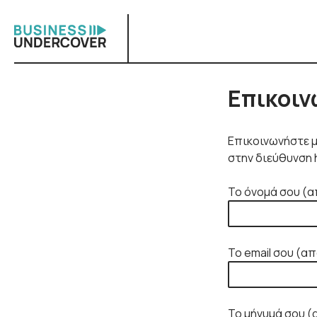
Skip
to
content
Επικοιν
Επικοινωνήστε μ
στην διεύθυνση 
Το όνομά σου (
Το email σου (α
Το μήνυμά σου 