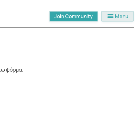
menu
Join Community
Menu
άτω φόρμα.