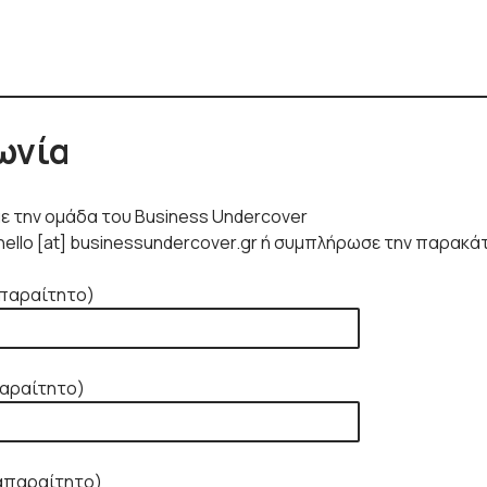
ωνία
ε την ομάδα του Business Undercover
hello [at] businessundercover.gr ή συμπλήρωσε την παρακ
απαραίτητο)
παραίτητο)
(απαραίτητο)