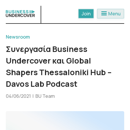
Skip
to
menu
Menu
content
Newsroom
Συνεργασία Business
Undercover και Global
Shapers Thessaloniki Hub –
Davos Lab Podcast
04/06/2021 |
BU Team