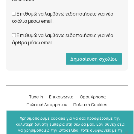
Επιθυμώ να λαμβάνω ειδοποιήσεις για νέα
σχόλια μέσω email.
Επιθυμώ να λαμβάνω ειδοποιήσεις για νέα
άρθρα μέσω email.
Tune In
Επικοινωνία
Όροι Χρήσης
Πολιτική Απορρήτου
Πολιτική Cookies
Χρησιμοποιούμε cookies για να σας προσφέρουμε την
LinkedIn
Instagram
YouTube
Facebook
καλύτερη δυνατή εμπειρία στη σελίδα μας. Εάν συνεχίσεις
να χρησιμοποιείς την ιστοσελίδα, τότε συμφωνείς με τη
Υποστήριξε μας μέσα από το
BU+ στο Patreon
.