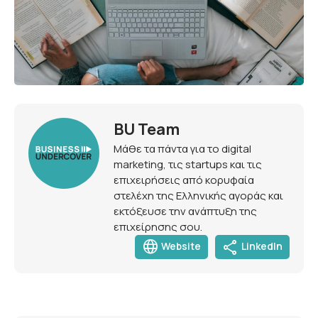
BU Team
Μάθε τα πάντα για το digital
marketing, τις startups και τις
επιχειρήσεις από κορυφαία
στελέχη της Ελληνικής αγοράς και
εκτόξευσε την ανάπτυξη της
επιχείρησης σου.
language
share
Website
LinkedIn