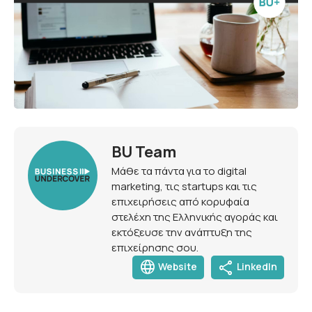
BU Team
Μάθε τα πάντα για το digital
marketing, τις startups και τις
επιχειρήσεις από κορυφαία
στελέχη της Ελληνικής αγοράς και
εκτόξευσε την ανάπτυξη της
επιχείρησης σου.
language
share
Website
LinkedIn