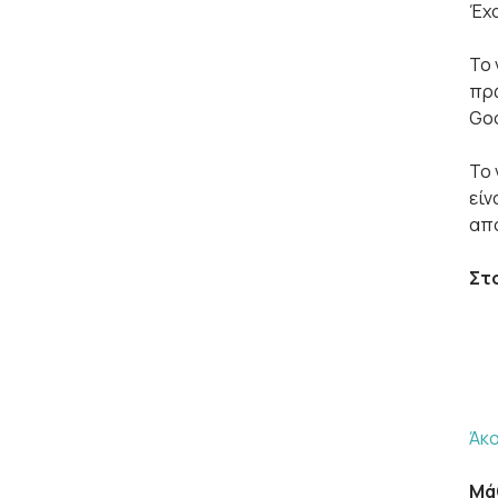
Έχο
Το 
πρώ
Goo
Το 
είν
απο
Στ
Άκο
Μά