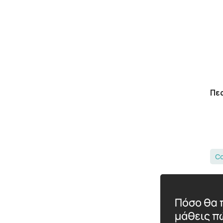
Πες
Co