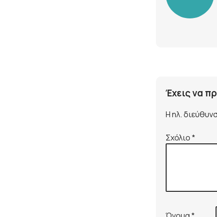
Έχεις να π
Η ηλ. διεύθυν
Σχόλιο
*
Όνομα
*