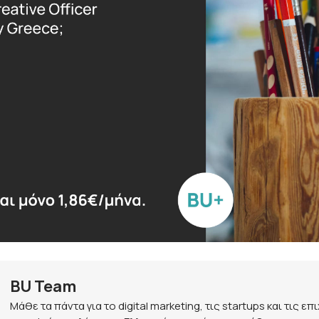
BU Team
Μάθε τα πάντα για το digital marketing, τις startups και τις ε