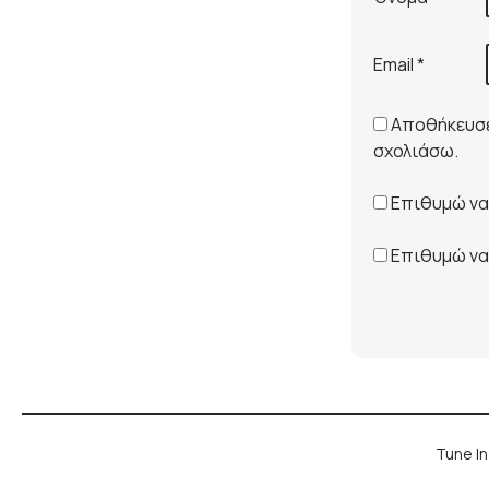
Email
*
Αποθήκευσε 
σχολιάσω.
Επιθυμώ να 
Επιθυμώ να 
Tune In