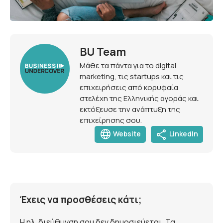
BU Team
Μάθε τα πάντα για το digital
marketing, τις startups και τις
επιχειρήσεις από κορυφαία
στελέχη της Ελληνικής αγοράς και
εκτόξευσε την ανάπτυξη της
επιχείρησης σου.
language
share
Website
LinkedIn
Έχεις να προσθέσεις κάτι;
Η ηλ. διεύθυνση σου δεν δημοσιεύεται. Τα