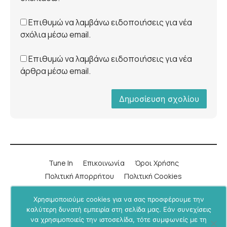
Επιθυμώ να λαμβάνω ειδοποιήσεις για νέα
σχόλια μέσω email.
Επιθυμώ να λαμβάνω ειδοποιήσεις για νέα
άρθρα μέσω email.
Tune In
Επικοινωνία
Όροι Χρήσης
Πολιτική Απορρήτου
Πολιτική Cookies
Χρησιμοποιούμε cookies για να σας προσφέρουμε την
LinkedIn
Instagram
YouTube
Facebook
καλύτερη δυνατή εμπειρία στη σελίδα μας. Εάν συνεχίσεις
να χρησιμοποιείς την ιστοσελίδα, τότε συμφωνείς με τη
Υποστήριξε μας μέσα από το
BU+ στο Patreon
.