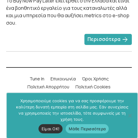
Το Buy Now Pay Later έχει έρθει στην Ελλάδα και είναι
ένα βοηθητικό εργαλείο για τους καταναλωτές αλλά
και μια υπηρεσία που θα αυξήσει metrics στο e-shop
σου.
arrow_forward
Περισσότερα
Tune In
Επικοινωνία
Όροι Χρήσης
Πολιτική Απορρήτου
Πολιτική Cookies
Χρησιμοποιούμε cookies για να σας προσφέρουμε την
LinkedIn
Instagram
YouTube
Facebook
καλύτερη δυνατή εμπειρία στη σελίδα μας. Εάν συνεχίσεις
να χρησιμοποιείς την ιστοσελίδα, τότε συμφωνείς με τη
Υποστήριξε μας μέσα από το
BU+ στο Patreon
.
χρήση τους.
Business Undercover © 2019-2026. All rights reserved.
Είμαι ΟΚ!
Μάθε Περισσότερα