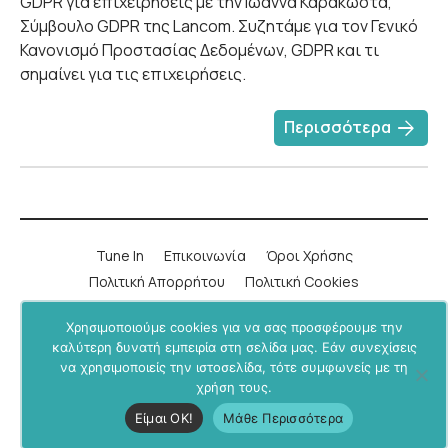
GDPR για επιχειρήσεις με την Ιωάννα Καρακώστα,
Σύμβουλο GDPR της Lancom. Συζητάμε για τον Γενικό
Κανονισμό Προστασίας Δεδομένων, GDPR και τι
σημαίνει για τις επιχειρήσεις.
arrow_forward
Περισσότερα
Tune In
Επικοινωνία
Όροι Χρήσης
Πολιτική Απορρήτου
Πολιτική Cookies
Χρησιμοποιούμε cookies για να σας προσφέρουμε την
LinkedIn
Instagram
YouTube
Facebook
καλύτερη δυνατή εμπειρία στη σελίδα μας. Εάν συνεχίσεις
να χρησιμοποιείς την ιστοσελίδα, τότε συμφωνείς με τη
Υποστήριξε μας μέσα από το
BU+ στο Patreon
.
χρήση τους.
Business Undercover © 2019-2026. All rights reserved.
Είμαι ΟΚ!
Μάθε Περισσότερα