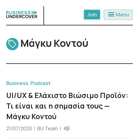
Skip
to
menu
Menu
content
Μάγκυ Κοντού
Business
,
Podcast
UI/UX & Ελάχιστο Βιώσιμο Προϊόν:
Τι είναι και η σημασία τους —
Μάγκυ Κοντού
21/07/2020 |
BU Team
|