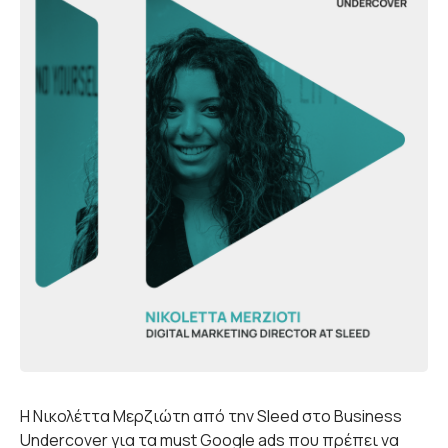
Η Νικολέττα Μερζιώτη από την Sleed στο Business
Undercover για τα must Google ads που πρέπει να