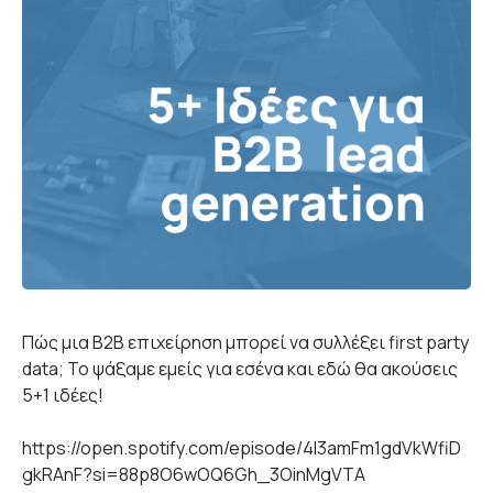
Πώς μια B2Β επιχείρηση μπορεί να συλλέξει first party
data; Το ψάξαμε εμείς για εσένα και εδώ θα ακούσεις
5+1 ιδέες!
https://open.spotify.com/episode/4l3amFm1gdVkWfiD
gkRAnF?si=88p8O6wOQ6Gh_3OinMgVTA