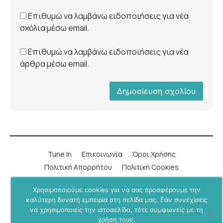
Επιθυμώ να λαμβάνω ειδοποιήσεις για νέα
σχόλια μέσω email.
Επιθυμώ να λαμβάνω ειδοποιήσεις για νέα
άρθρα μέσω email.
Tune In
Επικοινωνία
Όροι Χρήσης
Πολιτική Απορρήτου
Πολιτική Cookies
Χρησιμοποιούμε cookies για να σας προσφέρουμε την
LinkedIn
Instagram
YouTube
Facebook
καλύτερη δυνατή εμπειρία στη σελίδα μας. Εάν συνεχίσεις
να χρησιμοποιείς την ιστοσελίδα, τότε συμφωνείς με τη
Υποστήριξε μας μέσα από το
BU+ στο Patreon
.
χρήση τους.