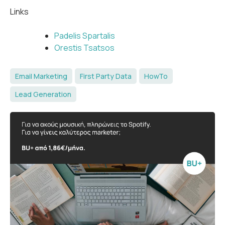
Links
Padelis Spartalis
Orestis Tsatsos
Email Marketing
First Party Data
HowTo
Lead Generation