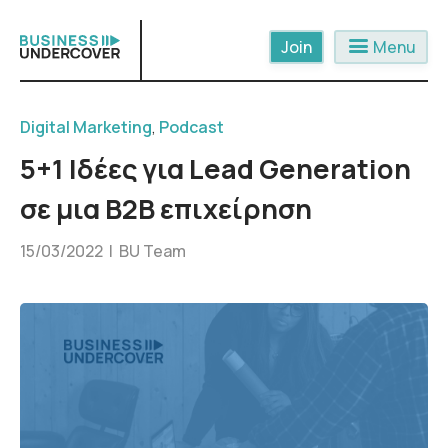
Skip
to
menu
Menu
content
Digital Marketing
,
Podcast
5+1 Ιδέες για Lead Generation
σε μια B2B επιχείρηση
15/03/2022 |
BU Team