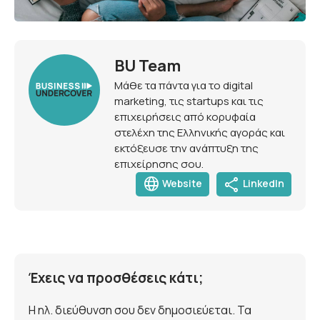
BU Team
Μάθε τα πάντα για το digital
marketing, τις startups και τις
επιχειρήσεις από κορυφαία
στελέχη της Ελληνικής αγοράς και
εκτόξευσε την ανάπτυξη της
επιχείρησης σου.
language
share
Website
LinkedIn
Έχεις να προσθέσεις κάτι;
Η ηλ. διεύθυνση σου δεν δημοσιεύεται. Τα