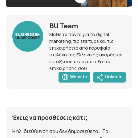
BU Team
Μάθε τα πάντα για το digital
marketing, τις startups και τις
επιχειρήσεις από κορυφαία
στελέχη της Ελληνικής αγοράς και
εκτόξευσε την ανάπτυξη της
επιχείρησης σου.
language
share
Website
LinkedIn
Έχεις να προσθέσεις κάτι;
Η ηλ. διεύθυνση σου δεν δημοσιεύεται. Τα