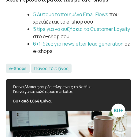
5 Αυτοματοποιημένα Email Flows
που
χρειάζεται το e-shop σου
5 tips για να αυξήσεις το Customer Loyalty
στο e-shop σου
6+1 Ιδέες για newsletter lead generation
σε
e-shops
e-Shops
Πάνος Τζιτζίνος