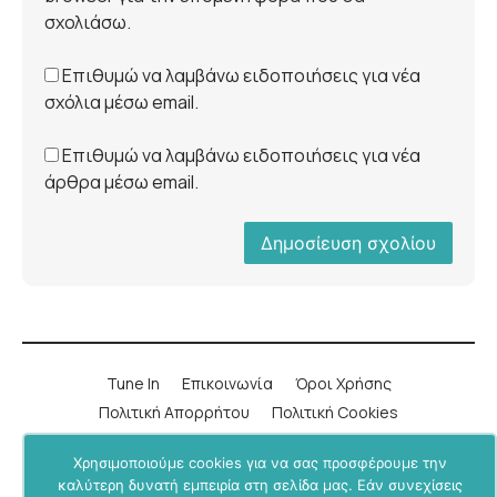
σχολιάσω.
Επιθυμώ να λαμβάνω ειδοποιήσεις για νέα
σχόλια μέσω email.
Επιθυμώ να λαμβάνω ειδοποιήσεις για νέα
άρθρα μέσω email.
Tune In
Επικοινωνία
Όροι Χρήσης
Πολιτική Απορρήτου
Πολιτική Cookies
Χρησιμοποιούμε cookies για να σας προσφέρουμε την
LinkedIn
Instagram
YouTube
Facebook
καλύτερη δυνατή εμπειρία στη σελίδα μας. Εάν συνεχίσεις