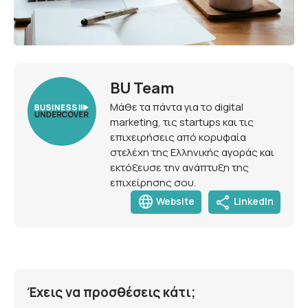
BU Team
Μάθε τα πάντα για το digital
marketing, τις startups και τις
επιχειρήσεις από κορυφαία
στελέχη της Ελληνικής αγοράς και
εκτόξευσε την ανάπτυξη της
επιχείρησης σου.
language
share
Website
LinkedIn
Έχεις να προσθέσεις κάτι;