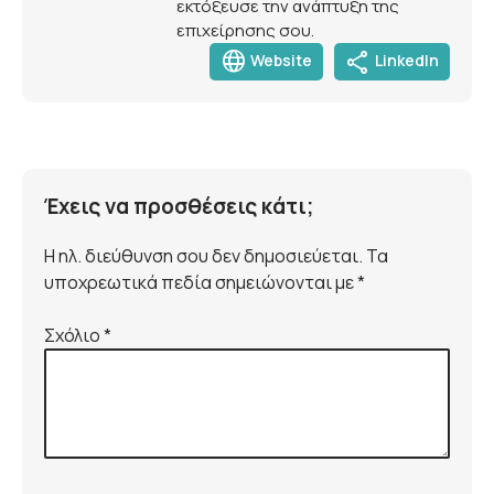
εκτόξευσε την ανάπτυξη της
επιχείρησης σου.
language
share
Website
LinkedIn
Έχεις να προσθέσεις κάτι;
Η ηλ. διεύθυνση σου δεν δημοσιεύεται. Τα
υποχρεωτικά πεδία σημειώνονται με *
Σχόλιο
*