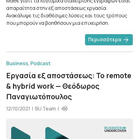
Μάθε γιατί τα λογισμικά διαχείρισης εγγράφων είναι
απαραίτητα στην εξ αποστάσεως εργασία.
Ανακάλυψε τις διαθέσιμες λύσεις και τους τρόπους
που μπορούν να βοηθήσουν μια επιχειρήση.
arrow_forward
Περισσότερα
Business
,
Podcast
Εργασία εξ αποστάσεως: Το remote
& hybrid work — Θεόδωρος
Παναγιωτόπουλος
12/10/2021 |
BU Team
|