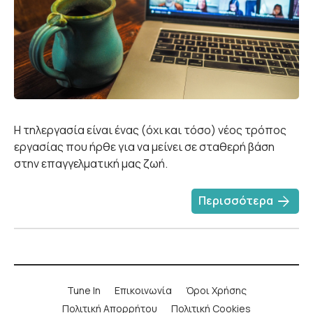
Η τηλεργασία είναι ένας (όχι και τόσο) νέος τρόπος
εργασίας που ήρθε για να μείνει σε σταθερή βάση
στην επαγγελματική μας ζωή.
arrow_forward
Περισσότερα
Tune In
Επικοινωνία
Όροι Χρήσης
Πολιτική Απορρήτου
Πολιτική Cookies