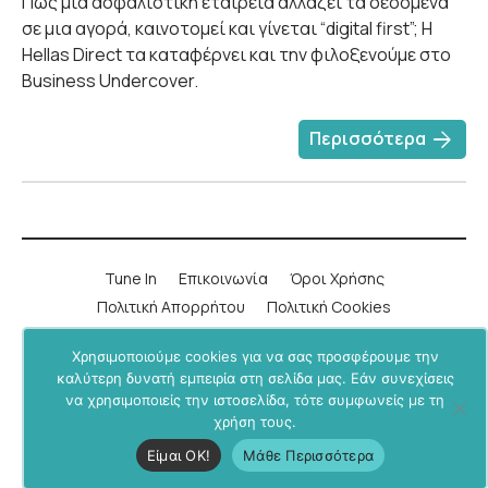
Πώς μια ασφαλιστική εταιρεία αλλάζει τα δεδομένα
σε μια αγορά, καινοτομεί και γίνεται “digital first”; Η
Hellas Direct τα καταφέρνει και την φιλοξενούμε στο
Business Undercover.
arrow_forward
Περισσότερα
Tune In
Επικοινωνία
Όροι Χρήσης
Πολιτική Απορρήτου
Πολιτική Cookies
Χρησιμοποιούμε cookies για να σας προσφέρουμε την
LinkedIn
Instagram
YouTube
Facebook
καλύτερη δυνατή εμπειρία στη σελίδα μας. Εάν συνεχίσεις
να χρησιμοποιείς την ιστοσελίδα, τότε συμφωνείς με τη
Υποστήριξε μας μέσα από το
BU+ στο Patreon
.
χρήση τους.
Business Undercover © 2019-2026. All rights reserved.
Είμαι ΟΚ!
Μάθε Περισσότερα