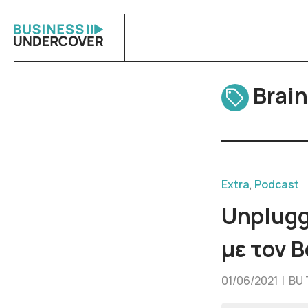
Skip
to
content
Brain
Extra
,
Podcast
Unplugg
με τον 
01/06/2021 |
BU