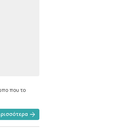
ρωπο που το
arrow_forward
ερισσότερα