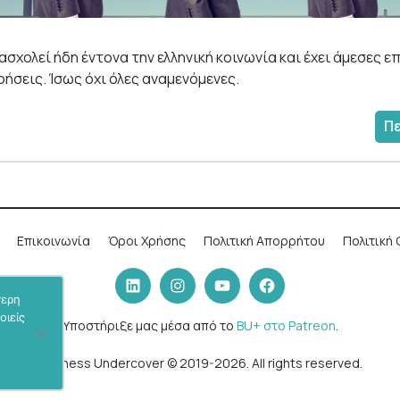
πασχολεί ήδη έντονα την ελληνική κοινωνία και έχει άμεσες 
ρήσεις. Ίσως όχι όλες αναμενόμενες.
Π
Επικοινωνία
Όροι Χρήσης
Πολιτική Απορρήτου
Πολιτική 
LinkedIn
Instagram
YouTube
Facebook
τερη
οιείς
Υποστήριξε μας μέσα από το
BU+ στο Patreon
.
Business Undercover © 2019-2026. All rights reserved.