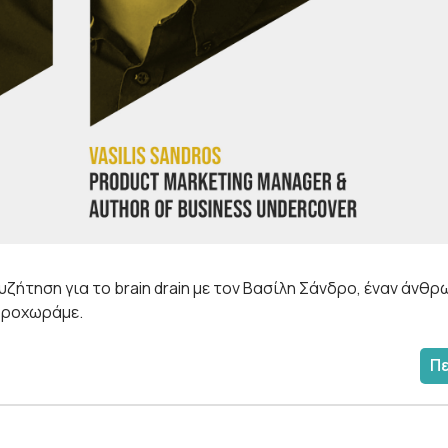
υζήτηση για το brain drain με τον Βασίλη Σάνδρο, έναν άνθ
προχωράμε.
Π