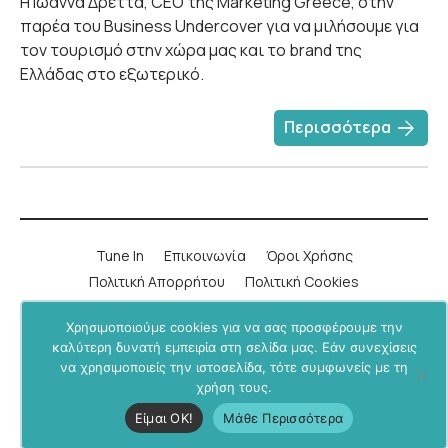
Η Ιωάννα Δρέττα, CEO της Marketing Greece, στην
παρέα του Business Undercover για να μιλήσουμε για
τον τουρισμό στην χώρα μας και το brand της
Ελλάδας στο εξωτερικό.
arrow_forward
Περισσότερα
Tune In
Επικοινωνία
Όροι Χρήσης
Πολιτική Απορρήτου
Πολιτική Cookies
Χρησιμοποιούμε cookies για να σας προσφέρουμε την
LinkedIn
Instagram
YouTube
Facebook
καλύτερη δυνατή εμπειρία στη σελίδα μας. Εάν συνεχίσεις
να χρησιμοποιείς την ιστοσελίδα, τότε συμφωνείς με τη
Υποστήριξε μας μέσα από το
BU+ στο Patreon
.
χρήση τους.
Business Undercover © 2019-2026. All rights reserved.
Είμαι ΟΚ!
Μάθε Περισσότερα