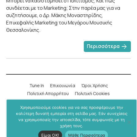
Μπορεί να καινοτομήσει ο Πολιτισμός; Και πώς
συνδέεται με το Marketing; Στην παρέα μας για να
συζητήσουμε, ο Δρ. Μάκης Μοναστηρίδης,
Επικεφαλής Marketing του Μεγάρου Μουσικής
Θεσσαλονίκης.
arrow_forward
Περισσότερα
Tune In
Επικοινωνία
Όροι Χρήσης
Πολιτική Απορρήτου
Πολιτική Cookies
Χρησιμοποιούμε cookies για να σας προσφέρουμε την
LinkedIn
Instagram
YouTube
Facebook
καλύτερη δυνατή εμπειρία στη σελίδα μας. Εάν συνεχίσεις
να χρησιμοποιείς την ιστοσελίδα, τότε συμφωνείς με τη
Υποστήριξε μας μέσα από το
BU+ στο Patreon
.
χρήση τους.
Business Undercover © 2019-2026. All rights reserved.
Είμαι ΟΚ!
Μάθε Περισσότερα