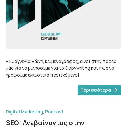
Η Ευαγγελία Ξώνη, κειμενογράφος, είναι στην παρέα
μας για να μιλήσουμε για το Copywriting και πως να
γράφουμε ελκυστικό περιεχόμενο!
arrow_forward
Περισσότερα
Digital Marketing
,
Podcast
SEO: Ανεβαίνοντας στην