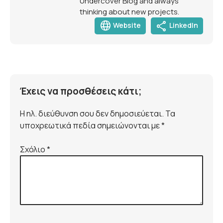
Undercover Blog and always
thinking about new projects.
language
share
Website
LinkedIn
Έχεις να προσθέσεις κάτι;
Η ηλ. διεύθυνση σου δεν δημοσιεύεται. Τα
υποχρεωτικά πεδία σημειώνονται με *
Σχόλιο
*