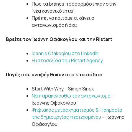
Πως τα brands προσαρμόστηκαν στην
“νέα κανονικότητα”
Πρέπει να κοιτάμε τι κάνει ο
ανταγωνισμός ή όχι;
Βρείτε τον Ιωάννη Οφάκογλου και την Ristart
Ioannis Ofakoglou στο LinkedIn
Η ιστοσελίδα του Ristart Agency
Πηγές που αναφέρθηκαν στο επεισόδιο:
Start With Why – Simon Sinek
Να παρακολουθώ τον ανταγωνισμό;
–
Ιωάννης Οφάκογλου
Ψηφιακός μετασχηματισμός & Η σημασία
της δημιουργίας περιεχομένου
— Ιωάννης
Οφάκογλου