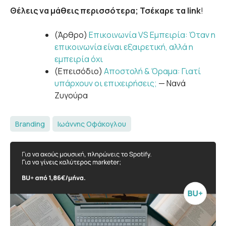
Θέλεις να μάθεις περισσότερα; Τσέκαρε τα link
!
(Άρθρο)
Επικοινωνία VS Εμπειρία: Όταν η
επικοινωνία είναι εξαιρετική, αλλά η
εμπειρία όχι
(Επεισόδιο)
Αποστολή & Όραμα: Γιατί
υπάρχουν οι επιχειρήσεις;
— Νανά
Ζυγούρα
Branding
Ιωάννης Οφάκογλου