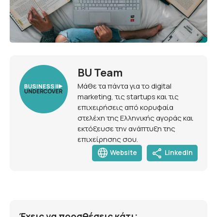
BU Team
Μάθε τα πάντα για το digital
marketing, τις startups και τις
επιχειρήσεις από κορυφαία
στελέχη της Ελληνικής αγοράς και
εκτόξευσε την ανάπτυξη της
επιχείρησης σου.
language
share
Website
LinkedIn
Έχεις να προσθέσεις κάτι;