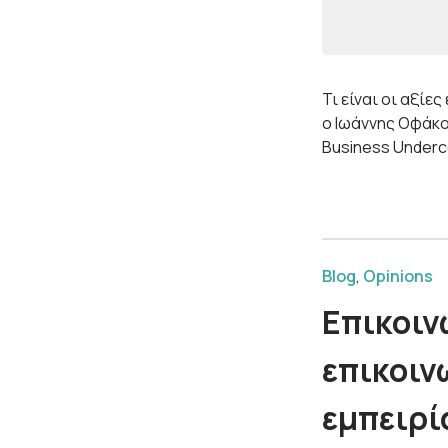
Τι είναι οι αξίε
ο Ιωάννης Οφάκογ
Business Underc
Blog
,
Opinions
Επικοιν
επικοινω
εμπειρί