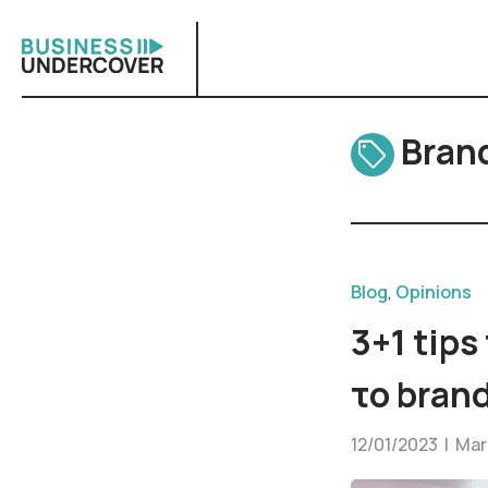
Skip
to
content
Bran
Blog
,
Opinions
3+1 tips
το brand
12/01/2023 |
Mari