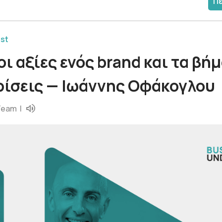
Π
st
 οι αξίες ενός brand και τα βή
ορίσεις — Ιωάννης Οφάκογλου
Team
|