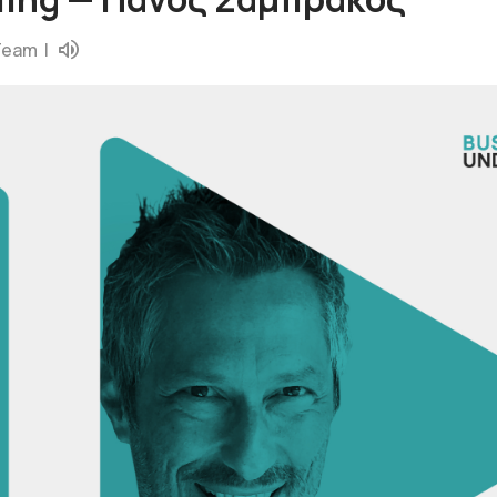
Team
|