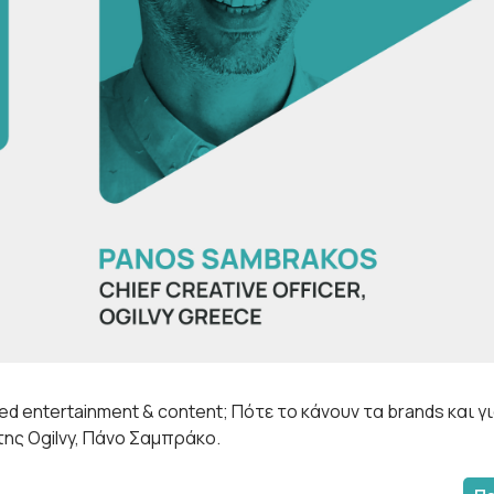
ded entertainment & content; Πότε το κάνουν τα brands και γι
 της Ogilvy, Πάνο Σαμπράκο.