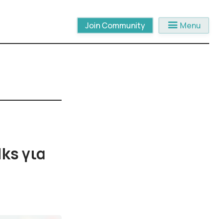
menu
Join Community
Menu
ks για