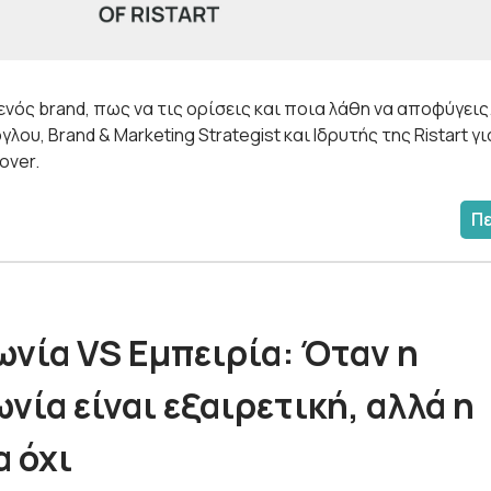
ς ενός brand, πως να τις ορίσεις και ποια λάθη να αποφύγει
λου, Brand & Marketing Strategist και Ιδρυτής της Ristart γ
over.
Π
ωνία VS Εμπειρία: Όταν η
νία είναι εξαιρετική, αλλά η
α όχι