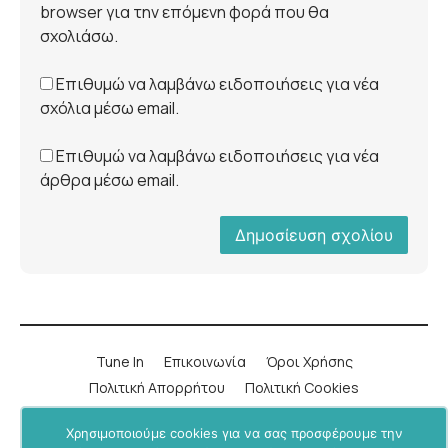
browser για την επόμενη φορά που θα
σχολιάσω.
Επιθυμώ να λαμβάνω ειδοποιήσεις για νέα
σχόλια μέσω email.
Επιθυμώ να λαμβάνω ειδοποιήσεις για νέα
άρθρα μέσω email.
Tune In
Επικοινωνία
Όροι Χρήσης
Πολιτική Απορρήτου
Πολιτική Cookies
Χρησιμοποιούμε cookies για να σας προσφέρουμε την
LinkedIn
Instagram
YouTube
Facebook