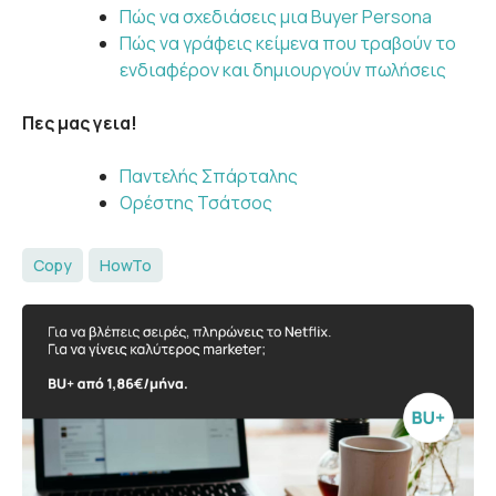
Πώς να σχεδιάσεις μια Buyer Persona
Πώς να γράφεις κείμενα που τραβούν το
ενδιαφέρον και δημιουργούν πωλήσεις
Πες μας γεια!
Παντελής Σπάρταλης
Ορέστης Τσάτσος
Copy
HowTo