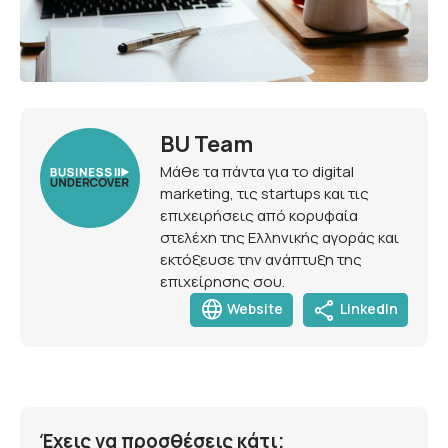
BU Team
Μάθε τα πάντα για το digital
marketing, τις startups και τις
επιχειρήσεις από κορυφαία
στελέχη της Ελληνικής αγοράς και
εκτόξευσε την ανάπτυξη της
επιχείρησης σου.
language
share
Website
LinkedIn
Έχεις να προσθέσεις κάτι;