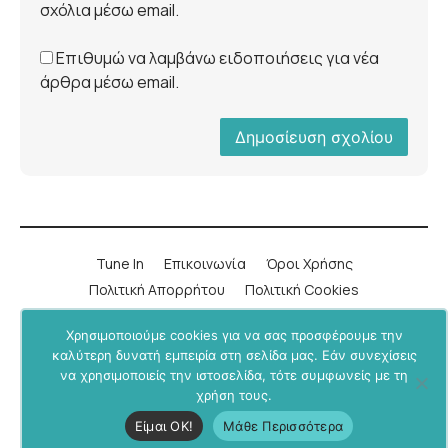
σχόλια μέσω email.
Επιθυμώ να λαμβάνω ειδοποιήσεις για νέα
άρθρα μέσω email.
Tune In
Επικοινωνία
Όροι Χρήσης
Πολιτική Απορρήτου
Πολιτική Cookies
Χρησιμοποιούμε cookies για να σας προσφέρουμε την
LinkedIn
Instagram
YouTube
Facebook
καλύτερη δυνατή εμπειρία στη σελίδα μας. Εάν συνεχίσεις
να χρησιμοποιείς την ιστοσελίδα, τότε συμφωνείς με τη
Υποστήριξε μας μέσα από το
BU+ στο Patreon
.
χρήση τους.
Business Undercover © 2019-2026. All rights reserved.
Είμαι ΟΚ!
Μάθε Περισσότερα