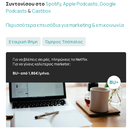
Συντονίσου στο
Spotify
,
Apple Podcasts
,
Google
Podcasts
&
Castbox
Περισσότερα επεισόδια για marketing & επικοινωνία
Εταιρική Φήμη
Όμηρος Τσάπαλος