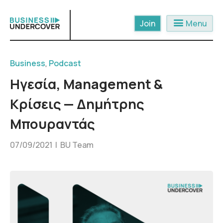
Skip
to
menu
Menu
content
Business
,
Podcast
Ηγεσία, Management &
Κρίσεις — Δημήτρης
Μπουραντάς
07/09/2021 |
BU Team