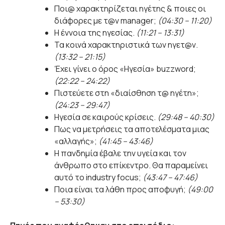
Ποι@ χαρακτηρίζεται ηγέτης & ποιες οι
διάφορες με τ@ν manager;
(04:30 – 11:20)
Η έννοια της ηγεσίας.
(11:21 – 13:31)
Τα κοινά χαρακτηριστικά των ηγετ@ν.
(13:32 – 21:15)
Έχει γίνει ο όρος «Ηγεσία» buzzword;
(22:22 – 24:22)
Πιστεύετε στη «διαίσθηση τ@ ηγέτη»;
(24:23 – 29:47)
Ηγεσία σε καιρούς κρίσεις.
(29:48 – 40:30)
Πως να μετρήσεις τα αποτελέσματα μιας
«αλλαγής»;
(41:45 – 43:46)
Η πανδημία έβαλε την υγεία και τον
άνθρωπο στο επίκεντρο. Θα παραμείνει
αυτό το industry focus;
(43:47 – 47:46)
Ποια είναι τα λάθη προς αποφυγή;
(49:00
– 53:30)