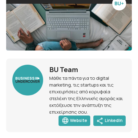
BU Team
Μάθε τα πάντα για το digital
marketing, τις startups και τις
επιχειρήσεις από κορυφαία
στελέχη της Ελληνικής αγοράς και
εκτόξευσε την ανάπτυξη της
επιχείρησης σου.
language
share
Website
LinkedIn