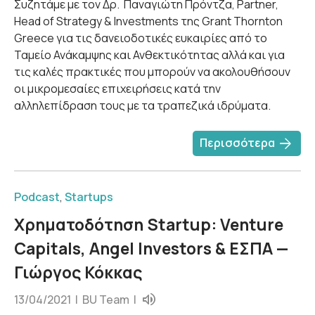
Συζητάμε με τον Δρ. Παναγιώτη Πρόντζα, Partner,
Head of Strategy & Investments της Grant Thornton
Greece για τις δανειοδοτικές ευκαιρίες από το
Ταμείο Ανάκαμψης και Ανθεκτικότητας αλλά και για
τις καλές πρακτικές που μπορούν να ακολουθήσουν
οι μικρομεσαίες επιχειρήσεις κατά την
αλληλεπίδραση τους με τα τραπεζικά ιδρύματα.
arrow_forward
Περισσότερα
Podcast
,
Startups
Χρηματοδότηση Startup: Venture
Capitals, Angel Investors & ΕΣΠΑ —
Γιώργος Κόκκας
13/04/2021 |
BU Team
|