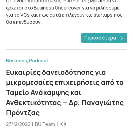
Ο Πάνος Παπαδόπουλος, Partner της Marathon VC
έρχεται στο Business Undercover για να μιλήσουμε
για τα VCs και πώς αυτά επιλέγουν τις startups που
θα επενδύσουν!
arrow_forward
Περισσότερα
Business
,
Podcast
Ευκαιρίες δανειοδότησης για
μικρομεσαίες επιχειρήσεις από το
Ταμείο Ανάκαμψης και
Ανθεκτικότητας — Δρ. Παναγιώτης
Πρόντζας
27/12/2022 |
BU Team
|