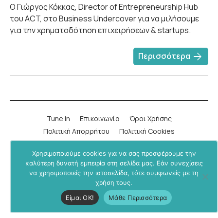
Ο Γιώργος Κόκκας, Director of Entrepreneurship Hub
του ACT, στο Business Undercover για να μιλήσουμε
για την χρηματοδότηση επιχειρήσεων & startups.
arrow_forward
Περισσότερα
Tune In
Επικοινωνία
Όροι Χρήσης
Πολιτική Απορρήτου
Πολιτική Cookies
Χρησιμοποιούμε cookies για να σας προσφέρουμε την
LinkedIn
Instagram
YouTube
Facebook
καλύτερη δυνατή εμπειρία στη σελίδα μας. Εάν συνεχίσεις
να χρησιμοποιείς την ιστοσελίδα, τότε συμφωνείς με τη
Υποστήριξε μας μέσα από το
BU+ στο Patreon
.
χρήση τους.
Business Undercover © 2019-2026. All rights reserved.
Είμαι ΟΚ!
Μάθε Περισσότερα