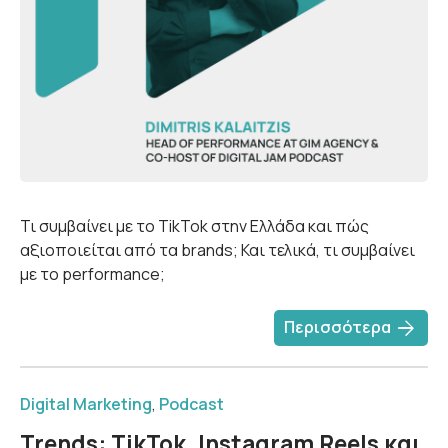
Τι συμβαίνει με το TikTok στην Ελλάδα και πώς
αξιοποιείται από τα brands; Και τελικά, τι συμβαίνει
με το performance;
arrow_forward
Περισσότερα
Digital Marketing
,
Podcast
Trends: TikTok, Instagram Reels και