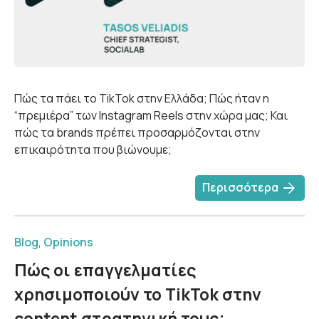
Πώς τα πάει το TikTok στην Ελλάδα; Πώς ήταν η
“πρεμιέρα” των Instagram Reels στην χώρα μας; Και
πώς τα brands πρέπει προσαρμόζονται στην
επικαιρότητα που βιώνουμε;
arrow_forward
Περισσότερα
Blog
,
Opinions
Πώς οι επαγγελματίες
χρησιμοποιούν το TikTok στην
content στρατηγική τους;