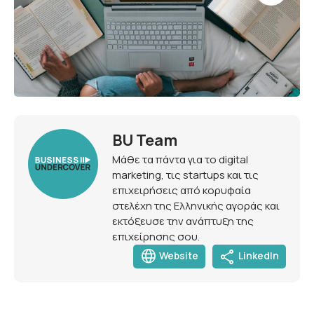
BU Team
Μάθε τα πάντα για το digital
marketing, τις startups και τις
επιχειρήσεις από κορυφαία
στελέχη της Ελληνικής αγοράς και
εκτόξευσε την ανάπτυξη της
επιχείρησης σου.
language
share
Website
LinkedIn