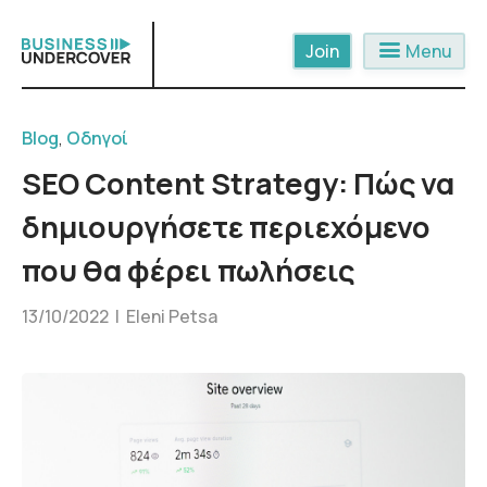
Skip
to
menu
Menu
content
Blog
,
Οδηγοί
SEO Content Strategy: Πώς να
δημιουργήσετε περιεχόμενο
που θα φέρει πωλήσεις
13/10/2022 |
Eleni Petsa