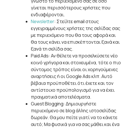
γνωστό το περιεχόμενό σας σε όσο
γίνεται περισσότερους χρήστες που
ενδιαφέρονται.
Newsletter
: Στείλτε email στους
εγγεγραμμένους χρήστες της σελίδας σας
με περιεχόμενο που θα τους αφορά και
θα τους κάνει να επισκέπτονται ξανά και
ξανά τη σελίδα σας.
Paid Ads: Αν θέλετε να προσελκύσετε νέο
κοινό γρήγορα και στοχευμένα, τότε ο πιο
σύντομος τρόπος είναι οι χορηγούμενες
αναρτήσεις ή οι Google Ads κλπ. Αυτό
βέβαια προϋποθέτει ότι έχετε και τον
αντίστοιχο προϋπολογισμό για να έχει
πραγματικά αποτελέσματα.
Guest Blogging: Δημιουργήστε
περιεχόμενο σε blog άλλης ιστοσελίδας
δωρεάν. Θα μου πείτε γιατί να το κάνετε
αυτό; Μα φυσικά για να σας μάθει και ένα